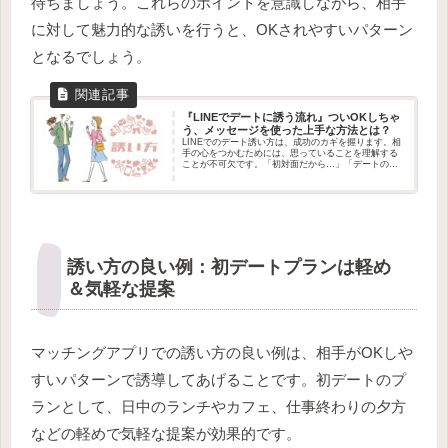
待ちましょう。これらのポイントを意識しながら、相手
に対して魅力的な誘いを行うと、OKされやすいパターン
となるでしょう。
『LINEでデートに誘う流れ』ついOKしちゃ
う、メッセージを使った上手な方法とは？
LINEでのデート誘い方は、成功のカギを握ります。相
手の心をつかむためには、思っていることを理解する
ことが不可欠です。「初対面だから…」「デートの誘
い方がわからない…」という不安を抱えた方も多いこ
とでしょう。そんな不安を解消し、確実なデート...
誘い方の良い例：初デートプランは軽め
＆気軽な提案
マッチングアプリでの誘い方の良い例は、相手がOKしや
すいパターンで誘導してあげることです。初デートのプ
ランとして、日中のランチやカフェ、仕事終わりの夕方
などの軽めで気軽な提案が効果的です。