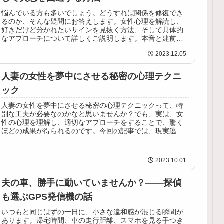
悩んでいる方も多いでしょう。どうすれば関係を修復でき
るのか、そんな疑問にお答えします。女性心理を解読し、
好きだけど分かれたいサインを見抜く方法、そして具体的
なアプローチについて詳しくご説明します。本音と建前、
女性が分かれたいときのサインにつ...
2023.12.05
人妻の女性を夢中にさせる秘密の心理テクニ
ック
人妻の女性を夢中にさせる秘密の心理テクニックって、特
別な工夫が必要なのかなと思いませんか？でも、実は、女
性の心理を理解し、適切なアプローチをすることで、驚く
ほどの成果が得られるのです。今回の記事では、現実逃避
からお姫様扱い、ネギラウ、特別扱...
2023.10.01
夫の車、勝手に動いていませんか？——探偵
も選ぶGPS発信機の話
いつもと同じはずの一日に、小さな違和感が混じる瞬間が
あります。帰宅時間、車の走行距離、スマホを見る手つき