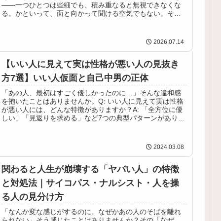
——一つひとつは些細でも、積み重なると無視できなくな
る。かといって、面と向かって聞ける空気でもない。そん
な時、多くの人がたどり着くのが「...
2026.07.14
【いい人に見えて実は性格が悪い人の見抜き
方7選】いい人仮面と自己中男の正体
「あの人、最初はすごく優しかったのに…」そんな違和感
を抱いたことはありませんか。Q: いい人に見えて実は性格
が悪い人には、どんな特徴がありますか？A: 「全方位に優
しい」「見返りを求める」など7つの典型パターンがあり、
多くは自己中心的な心理...
2024.03.08
関わると人生が崩壊する「ヤバい人」の特徴
と対処法｜サイコパス・ナルシスト・人を操
る人の見分け方
「なんか変な感じがするのに、なぜかあの人のそばを離れ
られない」そう感じたことはありませんか？その「なぜ