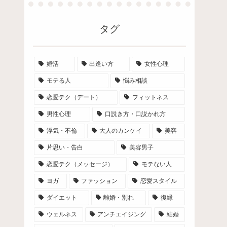
タグ
婚活
出逢い方
女性心理
モテる人
悩み相談
恋愛テク（デート）
フィットネス
男性心理
口説き方・口説かれ方
浮気・不倫
大人のカンケイ
美容
片思い・告白
美容男子
恋愛テク（メッセージ）
モテない人
ヨガ
ファッション
恋愛スタイル
ダイエット
離婚・別れ
復縁
ウェルネス
アンチエイジング
結婚