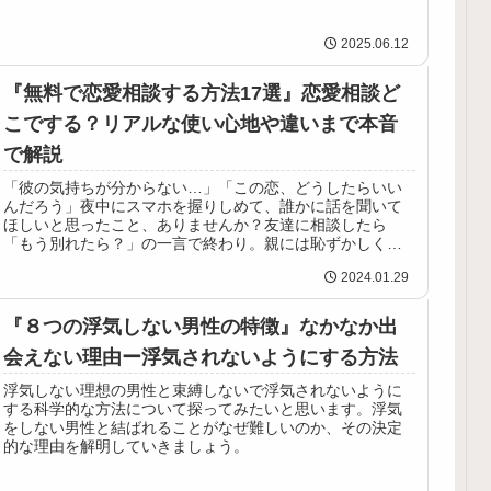
2025.06.12
『無料で恋愛相談する方法17選』恋愛相談ど
こでする？リアルな使い心地や違いまで本音
で解説
「彼の気持ちが分からない…」「この恋、どうしたらいい
んだろう」夜中にスマホを握りしめて、誰かに話を聞いて
ほしいと思ったこと、ありませんか？友達に相談したら
「もう別れたら？」の一言で終わり。親には恥ずかしくて
言えない。SNSで呟いても、本当に...
2024.01.29
『８つの浮気しない男性の特徴』なかなか出
会えない理由ー浮気されないようにする方法
浮気しない理想の男性と束縛しないで浮気されないように
する科学的な方法について探ってみたいと思います。浮気
をしない男性と結ばれることがなぜ難しいのか、その決定
的な理由を解明していきましょう。