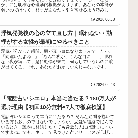
か」には明確な心理学的根拠があります。あなたの本能が
弱いのではなく、相手があなたを引き寄せるよう巧みに擬
態しているからです。この記事では、...
2026.06.18
浮気発覚後の心の立て直し方｜眠れない・動
悸がする女性が最初にやるべきこと
浮気が分かった瞬間、頭が真っ白になりませんでしたか。
「間違いだよね...」「なんで私が、こんな目に……」眠れ
ない夜が続いて、急に動悸が来て、何もしていないのに涙
が出てくる。それ、あなたがおかしいんじゃないです。ご
く正常な心の反応です。でも一...
2026.06.13
「電話占いシエロ」本当に当たる？180万人が
選ぶ理由【初回10分無料×7人で徹底検証】
電話占いシエロって本当に当たるの？ そんな疑問を抱いて
いる方も多いのではないでしょうか。恋愛や復縁で悩んで
いるとき、誰かに相談したくても身近な人には話しにくい
ですよね。でも、ネットで見つけた占いサービスが信頼で
きるかどうか不安になるのも当然...