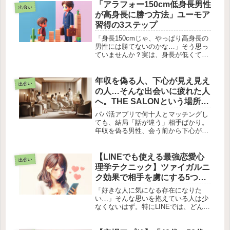
う」と、心の奥にしまい込んでいる感
「アラフォー150cm低身長男性
出会い
情があるかもしれません。実はその悩
が高身長に勝つ方法」ユーモア
み、...
習得の3ステップ
「身長150cmじゃ、やっぱり高身長の
男性には勝てないのかな…」そう思っ
ていませんか？実は、身長が低くても
モテる男性には共通する秘密がありま
す。それは「ユーモア」という最強の
武器を身につけていることなんです。
年収を偽る人、下心が見え見え
出会い
でも、ただ面白いことを言えばいい...
の人…そんな出会いに疲れた人
へ。THE SALONという場所と
は？
パパ活アプリで何十人とマッチングし
ても、結局「話が違う」相手ばかり。
年収を偽る男性、会う前から下心が見
え見えの人、そんな消耗戦に疲れてい
ませんか。実は、その悩みの多くは
「出会う場所選び」で解決できます。
【LINEでも使える最強恋愛心
出会い
この記事では、銀座の完全会員制パパ
理学テクニック】ツァイガルニ
活サ...
ク効果で相手を虜にする5つの
極意
「好きな人に気になる存在になりた
い…」そんな思いを抱えている人は少
なくないはず。特にLINEでは、どんな
タイミングで送れば効果的なのか、ど
んな言葉を選べばいいのか迷ってしま