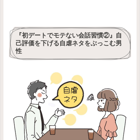
『初デートでモテない会話習慣②』自
己評価を下げる自虐ネタをぶっこむ男
性