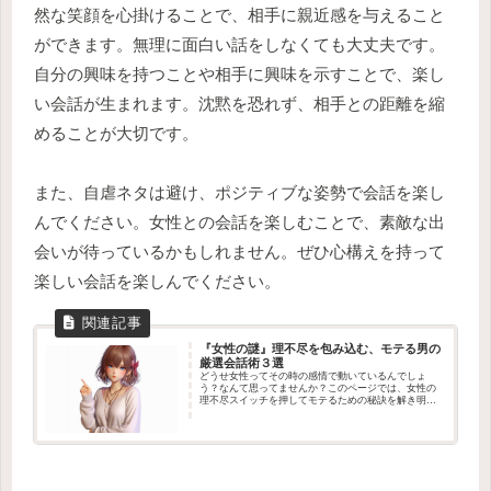
然な笑顔を心掛けることで、相手に親近感を与えること
ができます。無理に面白い話をしなくても大丈夫です。
自分の興味を持つことや相手に興味を示すことで、楽し
い会話が生まれます。沈黙を恐れず、相手との距離を縮
めることが大切です。
また、自虐ネタは避け、ポジティブな姿勢で会話を楽し
んでください。女性との会話を楽しむことで、素敵な出
会いが待っているかもしれません。ぜひ心構えを持って
楽しい会話を楽しんでください。
『女性の謎』理不尽を包み込む、モテる男の
厳選会話術３選
どうせ女性ってその時の感情で動いているんでしょ
う？なんて思ってませんか？このページでは、女性の
理不尽スイッチを押してモテるための秘訣を解き明か
します。結論から言いますと、女性の心をつかむ方法
は意外とシンプル。褒めることで不安を軽減させ、共
感...