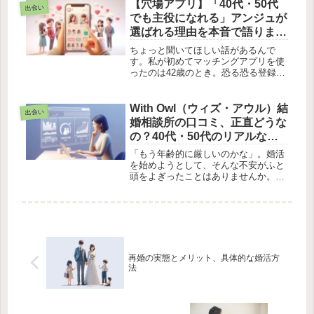
います。でも、心理学の「ツァイガル
【穴場アプリ】「40代・50代
出会い
ニク効果」を味方につければ、相手
でも主役になれる」アンジュが
の...
選ばれる理由を本音で語ります
【旧aocca・30歳以上限定の恋
ちょっと聞いてほしい話があるんで
活・婚活アプリ】（R18）
す。私が初めてマッチングアプリを使
ったのは42歳のとき。恐る恐る登録し
たら、プロフィール一覧を見てすぐ気
づきました。「……これ、20代がほと
んどじゃないですか」何十件いいねを
With Owl（ウィズ・アウル）結
出会い
送っても反応がない。運よくマッチ
婚相談所の口コミ、正直どうな
ン...
の？40代・50代のリアルな評
判を調べてみた
「もう年齢的に厳しいのかな」。婚活
を始めようとして、そんな不安がふと
頭をよぎったことはありませんか。マ
ッチングアプリでは反応が薄く、大手
の結婚相談所では会員数の多さに埋も
れてしまう。そんな40代・50代特有の
悩みを、実際に解決している相談所...
再婚の実態とメリット、具体的な婚活方
法