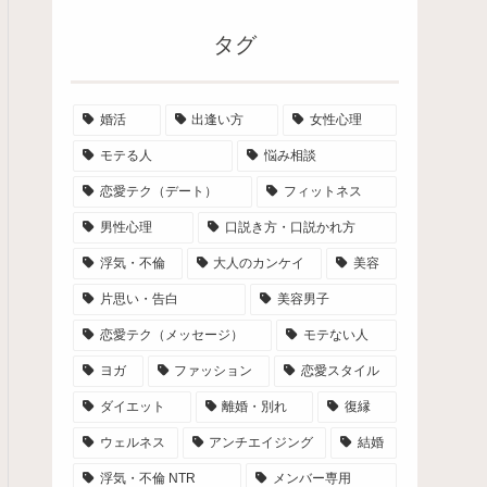
タグ
婚活
出逢い方
女性心理
モテる人
悩み相談
恋愛テク（デート）
フィットネス
男性心理
口説き方・口説かれ方
浮気・不倫
大人のカンケイ
美容
片思い・告白
美容男子
恋愛テク（メッセージ）
モテない人
ヨガ
ファッション
恋愛スタイル
ダイエット
離婚・別れ
復縁
ウェルネス
アンチエイジング
結婚
浮気・不倫 NTR
メンバー専用