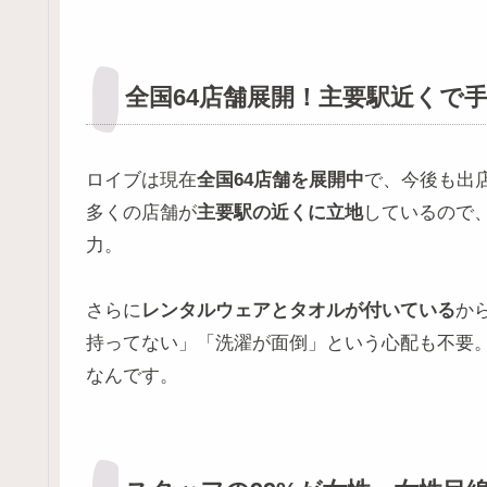
全国64店舗展開！主要駅近くで
ロイブは現在
全国64店舗を展開中
で、今後も出
多くの店舗が
主要駅の近くに立地
しているので
力。
さらに
レンタルウェアとタオルが付いている
か
持ってない」「洗濯が面倒」という心配も不要
なんです。