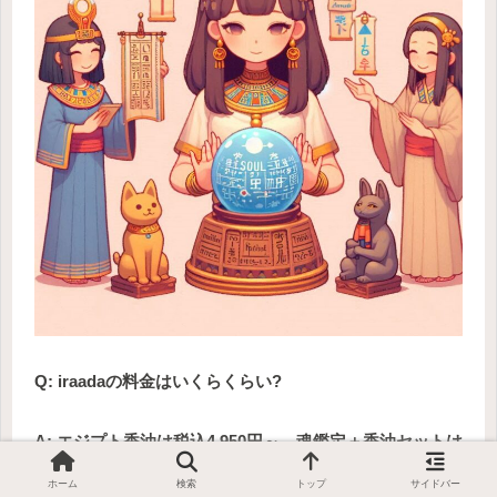
Q: iraadaの料金はいくらくらい?
A: エジプト香油は税込4,950円～、魂鑑定＋香油セットは
7,000円、定期販売は毎月4,950円です。初回はLINE登録
ホーム
検索
トップ
サイドバー