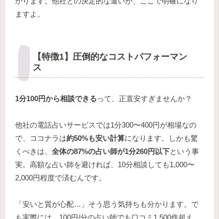
かります。他社との決定的な違いが、ここで明確になり
ますよ。
【特徴1】圧倒的なコストパフォーマン
ス
1分100円から相談できる
って、正直安すぎませんか？
他社の電話占いサービスでは1分300〜400円が相場なの
で、ココナラは
約50%も安い計算
になります。しかも驚
くべきは、
全体の87%の占い師が1分260円以下
という事
実。高額な占い師を避ければ、10分相談しても1,000〜
2,000円程度で済むんです。
「安いと質が心配…」そう思う気持ちも分かります。で
も実際には、100円/分の占い師でも口コミ1,500件超え、