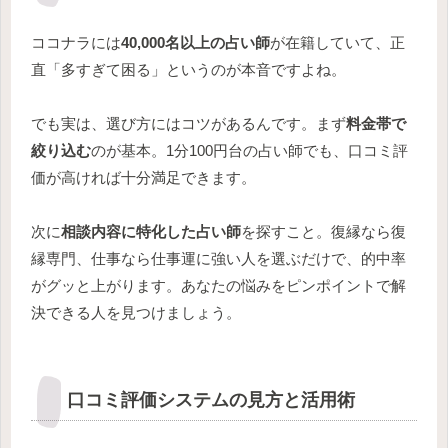
ココナラには
40,000名以上の占い師
が在籍していて、正
直「多すぎて困る」というのが本音ですよね。
でも実は、選び方にはコツがあるんです。まず
料金帯で
絞り込む
のが基本。1分100円台の占い師でも、口コミ評
価が高ければ十分満足できます。
次に
相談内容に特化した占い師
を探すこと。復縁なら復
縁専門、仕事なら仕事運に強い人を選ぶだけで、的中率
がグッと上がります。あなたの悩みをピンポイントで解
決できる人を見つけましょう。
口コミ評価システムの見方と活用術