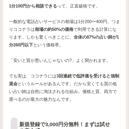
1分100円から相談できる
って、正直破格です。
一般的な電話占いサービスの相場は1分200〜400円。つま
りココナラは
相場の約50%の価格
で利用できる計算にな
ります。しかも驚くべきことに、
全体の87%の占い師が1
分260円以下
という価格帯。
「安いと質が悪いんじゃないの?」よく聞かれます。
でも実は、ココナラには
3回連続で低評価を受けると強制
退会
というルールがあるんです。だから安くても質の低
い占い師は自然に淘汰される仕組み。価格と質、両方で
選べるのが最大の魅力なんです。
新規登録で3,000円分無料！まずは試せ