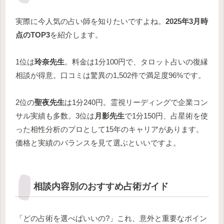
実際に今人気の占い師を知りたいですよね。
2025年3月時
点のTOP3
を紹介します。
1位は
玲奈先生
。料金は1分100円で、タロット占いの復縁
相談が得意。口コミは驚異の1,502件で満足度96%です。
2位の
聖夜先生
は1分240円。霊視リーディングで企業コン
サル実績も多数。3位は
月影先生
で1分150円、占星術を使
った相性分析のプロとして15年のキャリアがあります。
価格と実績のバランスを見て選ぶといいですよ。
相談内容別のおすすめ占術ガイド
「どの占術を選べばいいの?」これ、意外と重要なポイン