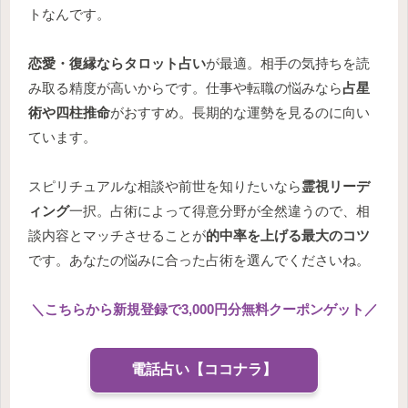
トなんです。
恋愛・復縁ならタロット占い
が最適。相手の気持ちを読
み取る精度が高いからです。仕事や転職の悩みなら
占星
術や四柱推命
がおすすめ。長期的な運勢を見るのに向い
ています。
スピリチュアルな相談や前世を知りたいなら
霊視リーデ
ィング
一択。占術によって得意分野が全然違うので、相
談内容とマッチさせることが
的中率を上げる最大のコツ
です。あなたの悩みに合った占術を選んでくださいね。
＼
こちらから新規登録で3,000円分無料クーポンゲット
／
電話占い【ココナラ】