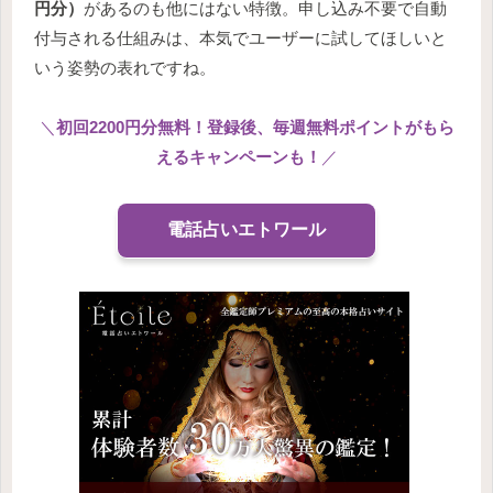
円分）
があるのも他にはない特徴。申し込み不要で自動
付与される仕組みは、本気でユーザーに試してほしいと
いう姿勢の表れですね。
＼
初回2200円分無料！登録後、毎週無料ポイントがもら
えるキャンペーンも！
／
電話占いエトワール