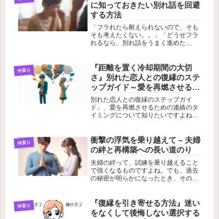
る……もしそんな状況なら、少し待っ
に知っておきたい別れ話を回避
てく...
する方法
「フラれたら耐えられないので、そも
そも考えたくない。。」「どうせフラ
れるなら、別れ話をうまく進めた
い。。」恋人との別れはつらいですよ
ね。別れを回避し、未来を明るく考え
る方法をご紹介します。しかし、別れ
『距離を置く冷却期間の大切
仲直り
話が迫ると焦りや感情が入り交じり、
さ』別れた恋人との復縁のステ
うまく...
ップガイド～愛を再燃させる連
絡の理想のタイミング
別れた恋人との復縁のステップガイ
ド」、愛を再燃させるための連絡のタ
イミングについて知りたいですよね。
別れの理由や連絡のべきかどうか、信
じて待つ姿勢について一つ一つ探って
いきます。でも、実は連絡のタイミン
衝撃の浮気を乗り越えて – 夫婦
仲直り
グを逃すと、愛を取り戻すチャンスも
の絆と再構築への長い道のり
逃し...
夫婦の絆って、試練を乗り越えること
で強くなるものですよね。でも、過去
の秘密が明らかになったとき、その絆
はどうなるのでしょうか。実は、そん
な苦難を乗り越えた夫婦の物語がある
んです。衝撃的な告白から始まり、遊
『復縁を引き寄せる方法』迷い
仲直り
園地でのデート、両親への報告、そし
をなくして後悔しない選択する
て...