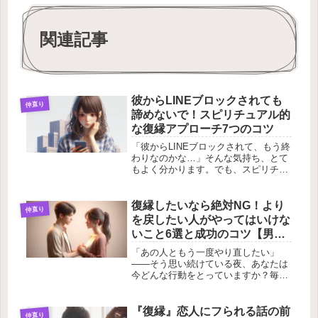
関連記事
彼からLINEブロックされても
仲直り
諦めないで！スピリチュアル的
な復縁アプローチ7つのコツ
「彼からLINEブロックされて、もう終
わりなのかな…」そんな気持ち、とて
もよく分かります。でも、スピリチュ
アル的な復縁アプローチを知れば、状
況は必ず好転していきます。実は、
LINEブロックは意外と多いケースで、
復縁したいなら絶対NG！より
仲直り
正しい対処法さえ知っていれば、...
を戻したい人がやってはいけな
いこと6選と成功のコツ【男女
共通】
「あの人ともう一度やり直したい」
——そう思い続けている夜、あなたは
今どんな行動をとっていますか？毎日
連絡しようか迷っている、共通の友達
に近況を聞いてしまった、ネットで見
つけた復縁テクを片っ端から試してい
『復縁』恋人にフられる話の前
仲直り