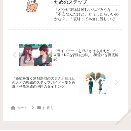
ためのステップ
「どうせ復縁は難しいんだろうな…」
「不安なんだけど、どうしたらいいの
かな？」「復縁って本当に難しいです
よね。自信がなくなることもありま
す。でも、実は復縁において、不安や
迷いを解消し、自分の意見を見つける
ことが大切なんです。この記事では、
復縁...
ドライブデートを成功させる抑えどころ
４選！NGな行動と嬉しい気遣いを徹底解
説
『距離を置く冷却期間の大切さ』別れた
恋人との復縁のステップガイド～愛を再
燃させる連絡の理想のタイミング
ホーム
仲直り