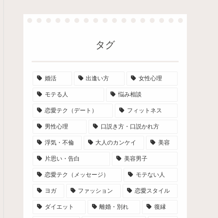
タグ
婚活
出逢い方
女性心理
モテる人
悩み相談
恋愛テク（デート）
フィットネス
男性心理
口説き方・口説かれ方
浮気・不倫
大人のカンケイ
美容
片思い・告白
美容男子
恋愛テク（メッセージ）
モテない人
ヨガ
ファッション
恋愛スタイル
ダイエット
離婚・別れ
復縁