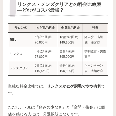
リンクス・メンズクリアとの料金比較表
―どれがコスパ最強？
サロン名
ヒゲ脱毛料金
全身脱毛料金
特徴
6部位5回 約
18部位3回 約
痛み少・高級
RBL
70,800円
149,100円
感・接客◎
6部位4回 約
全身4回 約
学割豊富・男性
リンクス
67,800円
395,000円
専門
6部位8回 約
全身4回 約
キャンペーン
メンズクリア
110,660円
196,800円
多・店舗数◎
単純な料金比較では、
リンクスがヒゲ脱毛でやや有利
で
す。
ただし、RBLは「痛みの少なさ」と「空間・接客」に価
値を感じる人には十分選択肢になります。