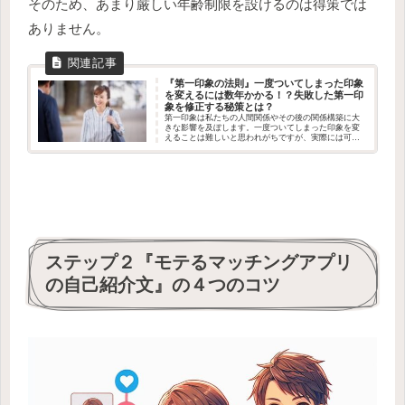
そのため、あまり厳しい年齢制限を設けるのは得策では
ありません。
『第一印象の法則』一度ついてしまった印象
を変えるには数年かかる！？失敗した第一印
象を修正する秘策とは？
第一印象は私たちの人間関係やその後の関係構築に大
きな影響を及ぼします。一度ついてしまった印象を変
えることは難しいと思われがちですが、実際には可能
なのです。 本ページでは、第一印象の重要性と修正方
法秘策をについて詳しく探り、成功事例を通じて解説
します。
ステップ２『モテるマッチングアプリ
の自己紹介文』の４つのコツ