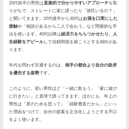
20代前半の男性は
直接的で分かりやすいアプローチ
を取
りがちで、ストレートに家に誘ったり「彼氏いるの？」
と聞いてきます。20代後半から30代は
お酒を口実にした
接触
や「相談があるから二人で会おう」など間接的な手
法を使います。40代以降は
経済力をちらつかせたり、人
生経験をアピール
して信頼関係を築こうとする傾向があ
ります。
年代を問わず共通するのは、
相手の都合より自分の欲求
を優先する姿勢
です。
このように、若い男性ほど「一緒に飲もう」「家に遊び
に行きたい」と直球で誘ってきます。ほかにも、年上の
男性は「君のためを思って」「経験豊富だから」といっ
た理由をつけて、自分の提案を正当化しようとする手口
をよく使います。