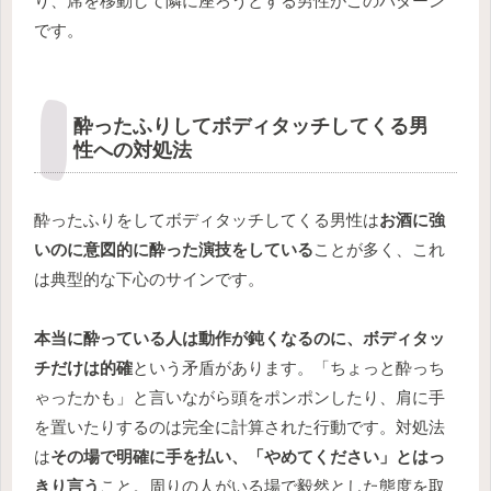
り、席を移動して隣に座ろうとする男性がこのパターン
です。
酔ったふりしてボディタッチしてくる男
性への対処法
酔ったふりをしてボディタッチしてくる男性は
お酒に強
いのに意図的に酔った演技をしている
ことが多く、これ
は典型的な下心のサインです。
本当に酔っている人は動作が鈍くなるのに、ボディタッ
チだけは的確
という矛盾があります。「ちょっと酔っち
ゃったかも」と言いながら頭をポンポンしたり、肩に手
を置いたりするのは完全に計算された行動です。対処法
は
その場で明確に手を払い、「やめてください」とはっ
きり言う
こと。周りの人がいる場で毅然とした態度を取