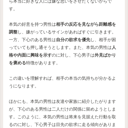
ら本当に好きな人には嫌な思いをさせたくないからで
す。
本気の好意を持つ男性は
相手の反応を見ながら距離感を
調整
し、嫌がっているサインがあればすぐに引きます。
一方、下心のある男性は
自分の欲求を優先
し、相手が困
っていても押し通そうとします。また、本気の男性は
人
格や内面に興味を示す
のに対し、下心男子は
外見ばかり
を褒める
特徴があります。
この違いを理解すれば、相手の本当の気持ちが分かるよ
うになります。
ほかにも、本気の男性は友達や家族に紹介したがります
が、下心のある男性は二人だけの関係に留めようとしま
す。このように、本気の男性は将来を見据えた行動を取
るのに対し、下心男子は目先の欲求に走る傾向がありま