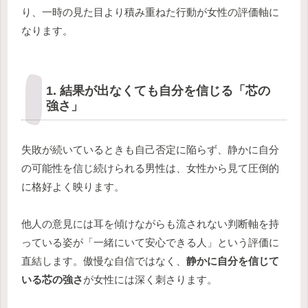
り、一時の見た目より積み重ねた行動が女性の評価軸に
なります。
1. 結果が出なくても自分を信じる「芯の
強さ」
失敗が続いているときも自己否定に陥らず、静かに自分
の可能性を信じ続けられる男性は、女性から見て圧倒的
に格好よく映ります。
他人の意見には耳を傾けながらも流されない判断軸を持
っている姿が「一緒にいて安心できる人」という評価に
直結します。傲慢な自信ではなく、
静かに自分を信じて
いる芯の強さ
が女性には深く刺さります。