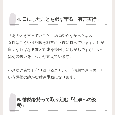
4. 口にしたことを必ず守る「有言実行」
「あのとき言ってたこと、結局やらなかったよね」——
女性はこういう記憶を非常に正確に持っています。仲が
良くなればなるほど約束を後回しにしがちですが、女性
はその扱いをしっかり覚えています。
小さな約束でも守り続けることが、「信頼できる男」と
いう評価の静かな積み重ねになります。
5. 情熱を持って取り組む「仕事への姿
勢」