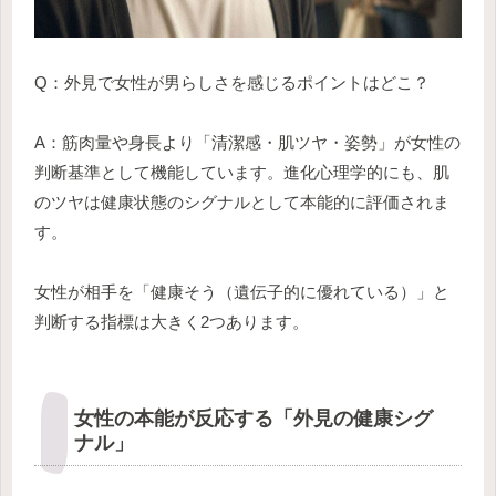
Q：外見で女性が男らしさを感じるポイントはどこ？
A：筋肉量や身長より「清潔感・肌ツヤ・姿勢」が女性の
判断基準として機能しています。進化心理学的にも、肌
のツヤは健康状態のシグナルとして本能的に評価されま
す。
女性が相手を「健康そう（遺伝子的に優れている）」と
判断する指標は大きく2つあります。
女性の本能が反応する「外見の健康シグ
ナル」