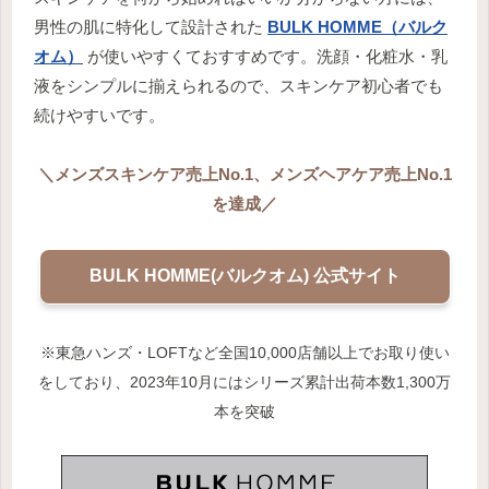
男性の肌に特化して設計された
BULK HOMME（バルク
オム）
が使いやすくておすすめです。洗顔・化粧水・乳
液をシンプルに揃えられるので、スキンケア初心者でも
続けやすいです。
＼メンズスキンケア売上No.1、メンズヘアケア売上No.1
を達成／
BULK HOMME(バルクオム) 公式サイト
※東急ハンズ・LOFTなど全国10,000店舗以上でお取り使い
をしており、2023年10月にはシリーズ累計出荷本数1,300万
本を突破