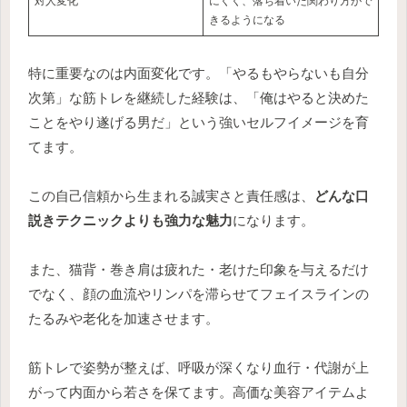
対人変化
にくく、落ち着いた関わり方がで
きるようになる
特に重要なのは内面変化です。「やるもやらないも自分
次第」な筋トレを継続した経験は、「俺はやると決めた
ことをやり遂げる男だ」という強いセルフイメージを育
てます。
この自己信頼から生まれる誠実さと責任感は、
どんな口
説きテクニックよりも強力な魅力
になります。
また、猫背・巻き肩は疲れた・老けた印象を与えるだけ
でなく、顔の血流やリンパを滞らせてフェイスラインの
たるみや老化を加速させます。
筋トレで姿勢が整えば、呼吸が深くなり血行・代謝が上
がって内面から若さを保てます。高価な美容アイテムよ