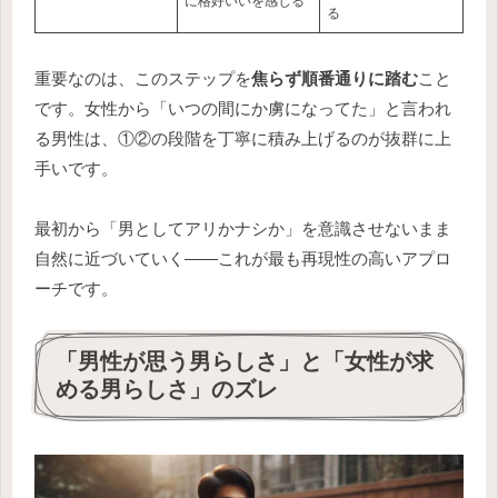
に格好いいを感じる
る
重要なのは、このステップを
焦らず順番通りに踏む
こと
です。女性から「いつの間にか虜になってた」と言われ
る男性は、①②の段階を丁寧に積み上げるのが抜群に上
手いです。
最初から「男としてアリかナシか」を意識させないまま
自然に近づいていく——これが最も再現性の高いアプロ
ーチです。
「男性が思う男らしさ」と「女性が求
める男らしさ」のズレ