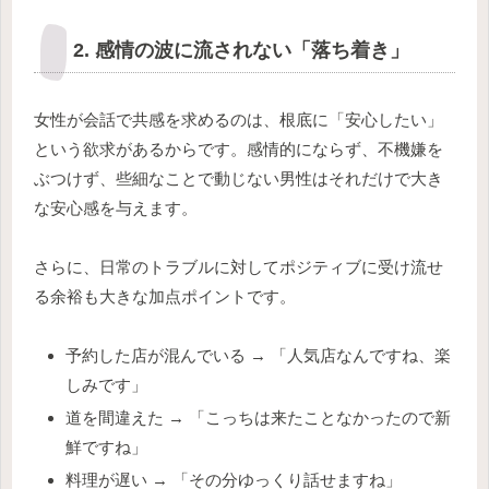
2. 感情の波に流されない「落ち着き」
女性が会話で共感を求めるのは、根底に「安心したい」
という欲求があるからです。感情的にならず、不機嫌を
ぶつけず、些細なことで動じない男性はそれだけで大き
な安心感を与えます。
さらに、日常のトラブルに対してポジティブに受け流せ
る余裕も大きな加点ポイントです。
予約した店が混んでいる → 「人気店なんですね、楽
しみです」
道を間違えた → 「こっちは来たことなかったので新
鮮ですね」
料理が遅い → 「その分ゆっくり話せますね」