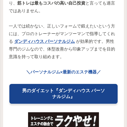
り、
筋トレは最もコスパの高い自己投資
と言っても過言
ではありません。
一人では続かない、正しいフォームで鍛えたいという方
には、プロのトレーナーがマンツーマンで指導してくれ
る
ダンディハウス パーソナルジム
が効果的です。男性
専門のジムなので、体型改善から印象アップまでを目的
意識を持って取り組めます。
＼
パーソナルジム×最新のエステ機器
／
男のダイエット『ダンディハウス パーソ
ナルジム』