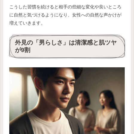
こうした習慣を続けると相手の些細な変化や良いところ
に自然と気づけるようになり、女性への自然な声かけが
増えていきます。
外見の「男らしさ」は清潔感と肌ツヤ
が9割