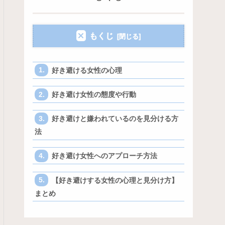
もくじ
好き避ける女性の心理
好き避け女性の態度や行動
好き避けと嫌われているのを見分ける方
法
好き避け女性へのアプローチ方法
【好き避けする女性の心理と見分け方】
まとめ