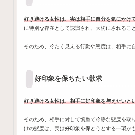
好き避ける女性は、実は相手に自分を気にかけ
に特別な存在として認識され、大切にされるこ
そのため、冷たく見える行動や態度は、相手に
好印象を保ちたい欲求
好き避ける女性は、相手に好印象を与えたいと
そのため、相手に対して慎重で冷静な態度を取
けの態度は、実は好印象を保とうとする一環か