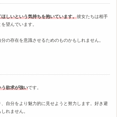
てほしいという気持ちを抱いています。
彼女たちは相手
とを望んでいます。
自分の存在を意識させるためのものかもしれません。
いう欲求が強い
です。
り、自分をより魅力的に見せようと努力します。好き避
もしれません。