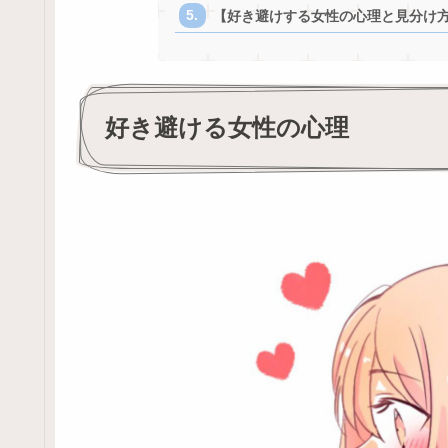
【好き避けする女性の心理と見分け
好き避ける女性の心理