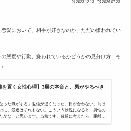
2023.12.13
2026.07.23
。恋愛において、相手が好きなのか、ただの嫌われてい
その態度や行動、嫌われているかどうかの見分け方、そ
す。
離を置く女性心理】3層の本音と、男がやるべき
なった気がする」返信が遅くなった。目が合わない。前は
のに、最近はそれもない。こういう状況になると、男性の
たかな」と思います。当然です。普通に考えたら、距離を
た、ですか...