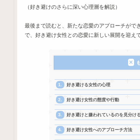
（好き避けのさらに深い心理層を解説）
最後まで読むと、新たな恋愛のアプローチがで
で、好き避け女性との恋愛に新しい展開を迎え
好き避ける女性の心理
好き避け女性の態度や行動
好き避けと嫌われているのを見分け
好き避け女性へのアプローチ方法