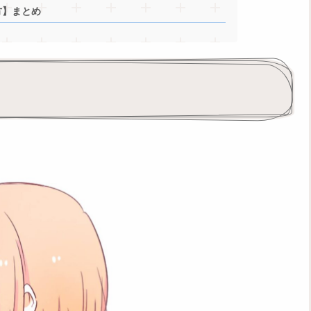
方】まとめ