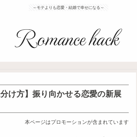
～モテよりも恋愛・結婚で幸せになる～
見分け方】振り向かせる恋愛の新展
本ページはプロモーションが含まれています