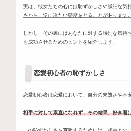
実は、彼女たちの心には恥ずかしさや繊細な気
さから、逆に冷たい態度をとることがあります
しかし、その裏にはあなたに対する特別な気持
を成功させるためのヒントを紹介します。
恋愛初心者の恥ずかしさ
恋愛初心者は恋愛において、自分の未熟さや不
相手に対して素直になれず、その結果、好き避
この恥ずかしさを克服するためには、相手との