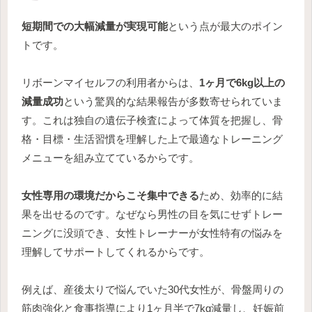
短期間での大幅減量が実現可能
という点が最大のポイン
トです。
リボーンマイセルフの利用者からは、
1ヶ月で6kg以上の
減量成功
という驚異的な結果報告が多数寄せられていま
す。これは独自の遺伝子検査によって体質を把握し、骨
格・目標・生活習慣を理解した上で最適なトレーニング
メニューを組み立てているからです。
女性専用の環境だからこそ集中できる
ため、効率的に結
果を出せるのです。なぜなら男性の目を気にせずトレー
ニングに没頭でき、女性トレーナーが女性特有の悩みを
理解してサポートしてくれるからです。
例えば、産後太りで悩んでいた30代女性が、骨盤周りの
筋肉強化と食事指導により1ヶ月半で7kg減量し、妊娠前