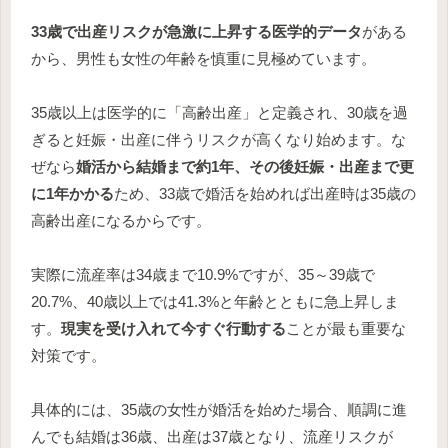
33歳で出産リスクが急激に上昇する医学的データ
がある
から、男性も女性の年齢を慎重に見極めています。
35歳以上は医学的に「高齢出産」と定義され、30歳を過
ぎると妊娠・出産に伴うリスクが高くなり始めます。な
ぜなら
婚活から結婚まで約1年、その後妊娠・出産まで更
に1年かかる
ため、33歳で婚活を始めれば出産時は35歳の
高齢出産になるからです。
実際に流産率は34歳まで10.9%ですが、35～39歳で
20.7%、40歳以上では41.3%と年齢とともに急上昇しま
す。
現実を受け入れて今すぐ行動する
ことが最も重要な
対策です。
具体的には、35歳の女性が婚活を始めた場合、順調に進
んでも結婚は36歳、出産は37歳となり、流産リスクが