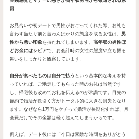
金銭感覚とマナーの悪さが高年収男性から敬遠される原
因
お見合いや初デートで男性がおごってくれた際、お礼も
言わず当たり前と言わんばかりの態度を取る女性は、
男
性から悪い印象
を持たれてしまいます。
高年収の男性ほ
どお金にはシビア
で、お会計時の女性の態度や立ち振る
舞いをしっかりと観察しています。
自分が食べたものは自分で払う
という基本的な考えを持
っていれば、ご馳走してもらった時のお礼は当然です
し、帰宅後も改めてお礼を伝えるのが常識です。目先の
節約で婚活が長引く方がトータル的に大きな損失となり
ます。なぜなら1万円をケチって婚活が長期化すれば、月
会費だけでその金額は軽く超えてしまうからです。
例えば、デート後には「今日は素敵な時間をありがとう