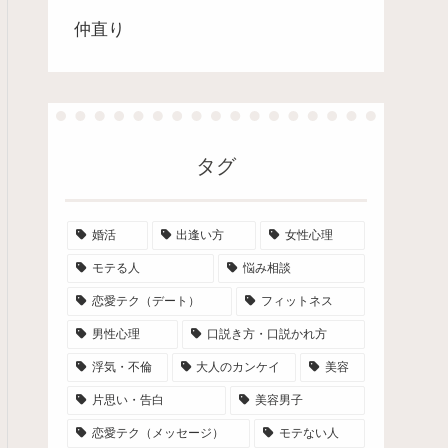
仲直り
タグ
婚活
出逢い方
女性心理
モテる人
悩み相談
恋愛テク（デート）
フィットネス
男性心理
口説き方・口説かれ方
浮気・不倫
大人のカンケイ
美容
片思い・告白
美容男子
恋愛テク（メッセージ）
モテない人