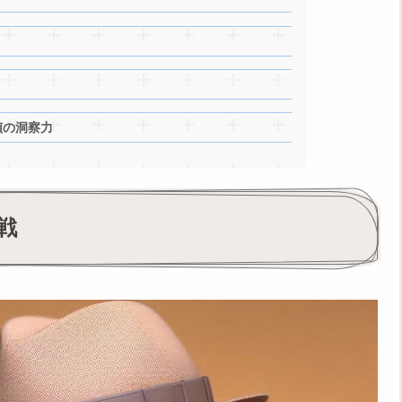
偵の洞察力
戦